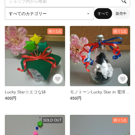
すべて
販売中
残り1点
残り1点
Lucky Star☆エコな鉢
モノトーンLucky Star in 電球瓶☆
400円
450円
SOLD OUT
残り1点