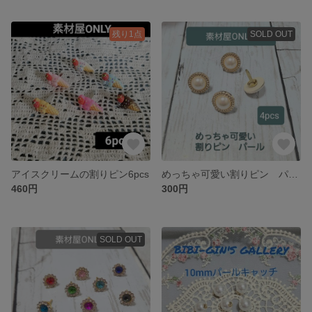
残り1点
SOLD OUT
アイスクリームの割りピン6pcs
めっちゃ可愛い割りピン パール４個セット
460円
300円
SOLD OUT