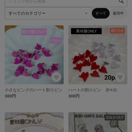
すべて
販売中
残り1点
小さなピンクのハート割りピン
ハートの割りピン 赤✕白
300円
300円
SOLD OUT