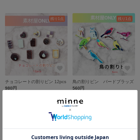
残り1点
残り1点
チョコレートの割りピン 12pcs
鳥の割りピン バードブラッズ
980円
560円
SOLD OUT
残り1点