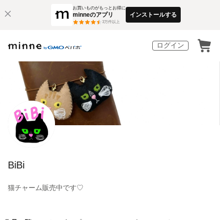
お買いものがもっとお得に
minneのアプリ
インストールする
3
万件以上
ログイン
BiBi
猫チャーム販売中です♡