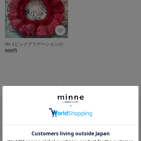
No.1ピンクグラデーションのシュシュクランベリー
800円
minne ホーム
bgdaisy の作品一覧
minneを知る
minneについて
minneで買いたい