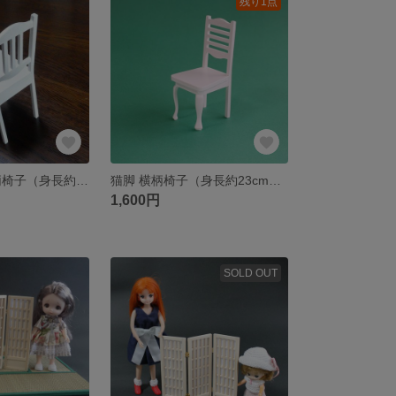
残り1点
猫脚 白色の縦柄椅子（身長約27～29cm適応）
猫脚 横柄椅子（身長約23cm適応）
1,600円
SOLD OUT