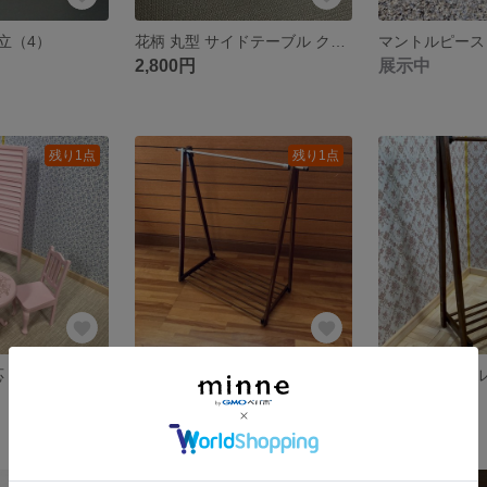
立（4）
花柄 丸型 サイドテーブル クリヤー 身長約23ｃｍドール適応（T-015c1）
2,800円
展示中
残り1点
残り1点
23cmドール適応 淡いピンク色 のパーティション／猫脚椅子／花柄入り丸テーブル セット
1/3 60～65cmドール適応ハンガーラック（ダークブラウン色）H-015ｄ
7,500円
展示中