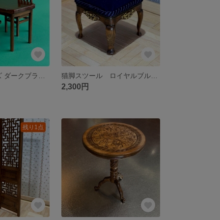
1/6ドールサイズ ダークブラウン色 テーブルと椅子のセット品
猫脚スツール ロイヤルブルー色（23～27cmドールサイズ適応）DC-001D.RB
2,300円
残り1点