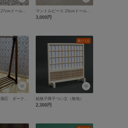
マントルピース 27cmドールサイズ適応( M-002)
マントルピース 23cmドールサイズ適応 ( M-004)
3,000円
残り1点
1/6 23cmドール適応 ダークブラウン色 ハンガーラック とハンガーのセット
組格子障子つい立（無地）
2,300円