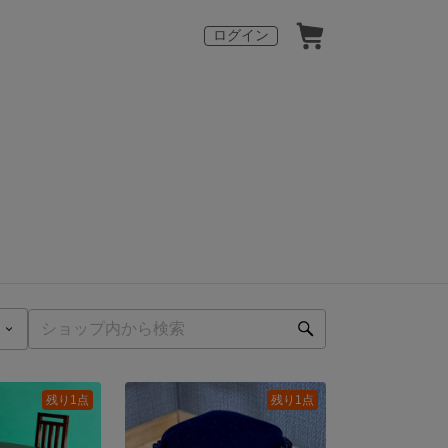
ログイン
残り1点
残り1点