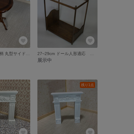
楔形リング模様柄 丸型サイドテーブル 27～29ｃｍドール適応
27~29cm ドール人形適応 天蓋ベッド(幅21cmx高さ40cmx奥行33cm)
展示中
残り1点