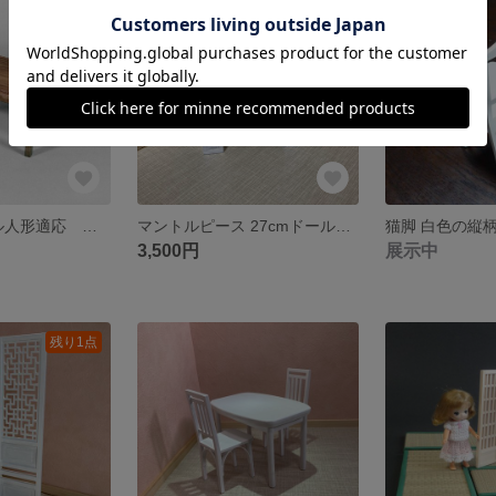
残り1点
残り1点
27~29cm ドール人形適応 大正ロマン家具 センターテーブル
マントルピース 27cmドールサイズ適応( M-005)
3,500円
展示中
残り1点