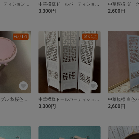
和風格子障子パーティション 幅広二面Type (P-011)
中華模様ドールパーティション 三面Type（P-017）
3,300円
2,600円
残り1点
残り1点
丸型 サイドテーブル 秋桜色 ハートリンク柄 身長約23ｃｍドール適応（直径8cmｘ高さ約10cm）
中華模様ドールパーティション 三面Type（P-017W 白色）
3,300円
2,600円