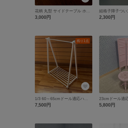
花柄 丸型 サイドテーブル ホワイト 身長約27～29ｃｍドール適応（T-018e）
組格子障子つい
3,000円
2,300円
残り1点
1/3 60～65cmドール適応ハンガーラック（白色）(H-015w)
7,500円
5,800円