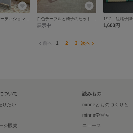
中華模様 白色パーティション 二面Type（P-016w）
白色テーブルと椅子のセット 23cmドール適応
展示中
1,600円
前へ
1
2
3
次へ
について
読みもの
で売りたい
minneとものづくりと
minne学習帖
ージ販売
ニュース