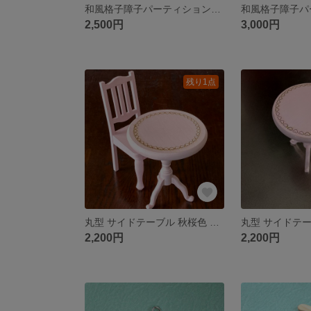
和風格子障子パーティション 幅広二面 無塗装品(P-011m)
2,500円
3,000円
残り1点
丸型 サイドテーブル 秋桜色 ハートリンク柄 身長約23ｃｍドール適応（直径9cmｘ高さ約10cm）
2,200円
2,200円