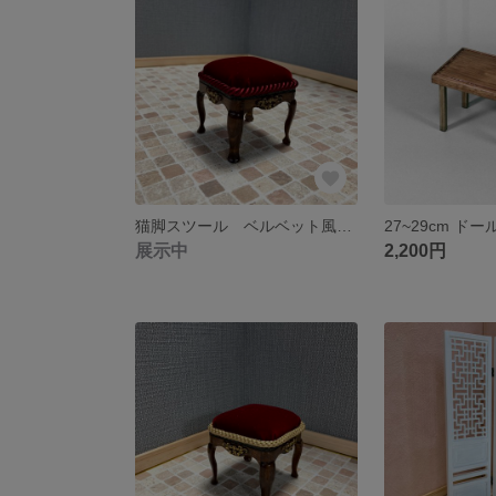
猫脚スツール ベルベット風ワイン色（23～27cmドールサイズ適応）DC-002D.RR
展示中
2,200円