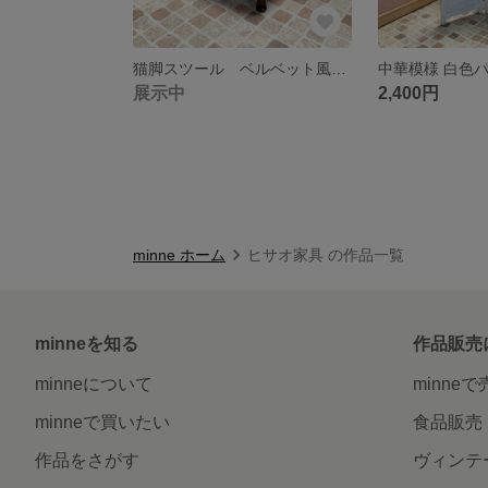
猫脚スツール ベルベット風ワイン色（23～27cmドールサイズ適応）DC-002D.RM
展示中
2,400円
minne ホーム
ヒサオ家具 の作品一覧
minneを知る
作品販売
minneについて
minne
minneで買いたい
食品販売
作品をさがす
ヴィンテ