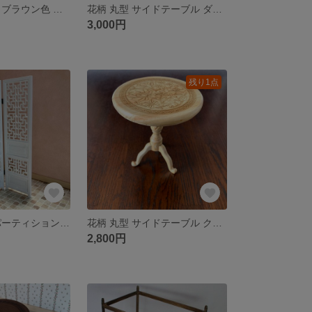
中華模様 ダークブラウン色 パーティション 二面Type（P-017）
花柄 丸型 サイドテーブル ダークブラウン 身長約27～29ｃｍドール適応（T-018d）
3,000円
残り1点
中華模様 白色パーティション 二面Type（P-017w）
花柄 丸型 サイドテーブル クリヤー 身長約23ｃｍドール適応（T-015c2）
2,800円