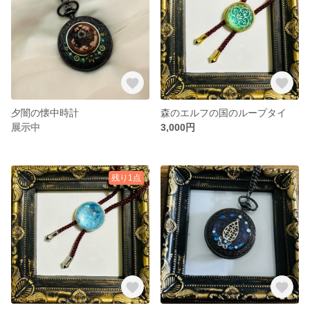
夕闇の懐中時計
森のエルフの国のループタイ
展示中
3,000円
残り1点