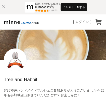
お買いものがもっとお得に
minneのアプリ
インストールする
3
万件以上
ログイン
Tree and Rabbit
6/28神戸ハンドメイドマルシェご参加ありがとうございました🌱 26
年も参加希望出させていただきます☕️ お楽しみに！