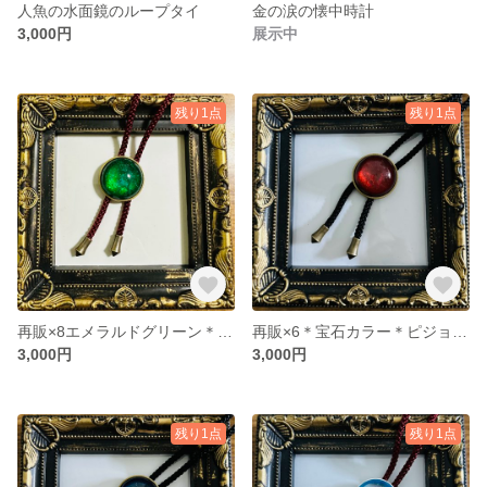
人魚の水面鏡のループタイ
金の涙の懐中時計
3,000円
展示中
残り1点
残り1点
再販×8エメラルドグリーン＊エメラルのようなラメ入りループタイ
再販×6＊宝石カラー＊ピジョンブラッドルビーのループタイ
3,000円
3,000円
残り1点
残り1点