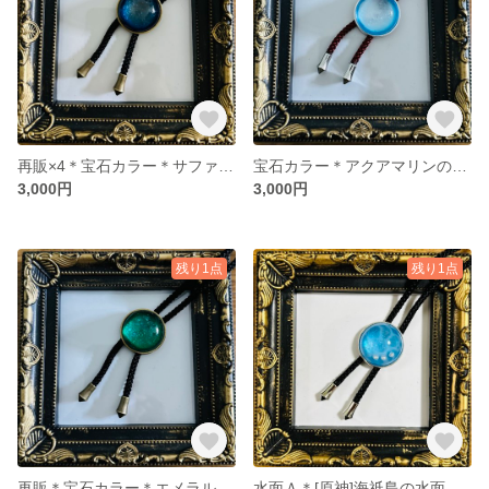
再販×4＊宝石カラー＊サファイアのループタイ
宝石カラー＊アクアマリンのループタイ
3,000円
3,000円
残り1点
残り1点
再販＊宝石カラー＊エメラルドのループタイ
水面Ａ＊[原神]海祇島の水面を閉じこめたループタイ