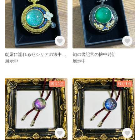
朝露に濡れるセシリアの懐中時計
知の書記官の懐中時計
展示中
展示中
残り1点
残り1点