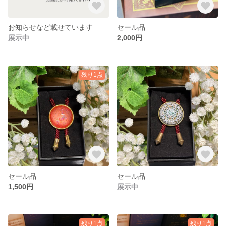
お知らせなど載せています
セール品
展示中
2,000円
残り1点
セール品
セール品
1,500円
展示中
残り1点
残り1点