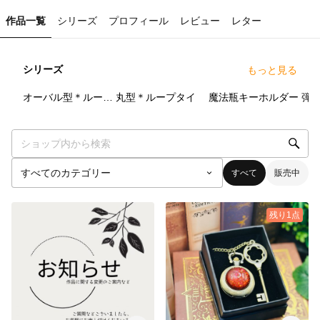
作品一覧
シリーズ
プロフィール
レビュー
レター
シリーズ
もっと見る
7
点
28
点
5
点
オーバル型＊ループタイ
丸型＊ループタイ
魔法瓶キーホルダー
弾
すべて
販売中
残り1点