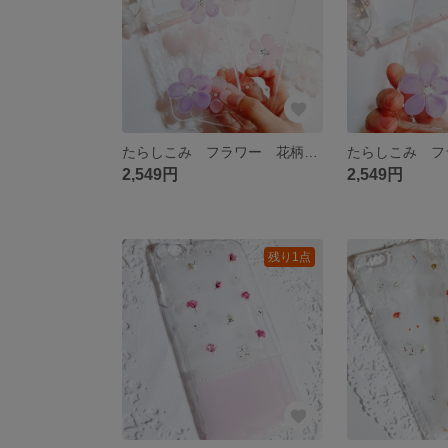
たらしこみ フラワー 花柄 レジン ハンドメイド スマホケース iPhoneケース スマホカバー
2,549円
2,549円
残り1点