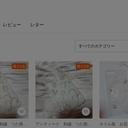
レビュー
レター
残り1点
残り1点
アンティーク 刺繍 つた模様 レジン ハンドメイド スマホケース iPhoneケース スマホカバー
アンティーク 刺繍 つた模様 レジン ハンドメイド スマホケース iPhoneケース スマホカバー