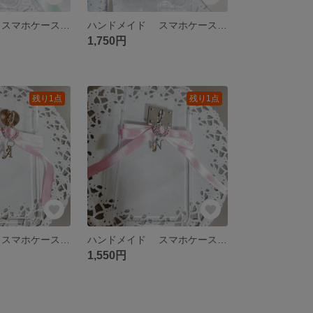
ハンドメイド スマホケース iPhoneケース スマホカバー チャーム リボン スマホリング
ハンドメイド スマホケース iPhoneケース スマホカバー チャーム リボン スマホリング
1,750円
残り1点
残り1点
ハンドメイド スマホケース iPhoneケース スマホカバー チャーム リボン スマホリング
ハンドメイド スマホケース iPhoneケース スマホカバー チャーム リボン スマホリング
1,550円