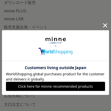
ダウンロード販売
minne PLUS
minne LAB
販売支援企画・イベント
読みもの
minneとものづくりと
minne学習帖
ニュース
minneの本
企業の方へ
広告出稿について
大口注文について