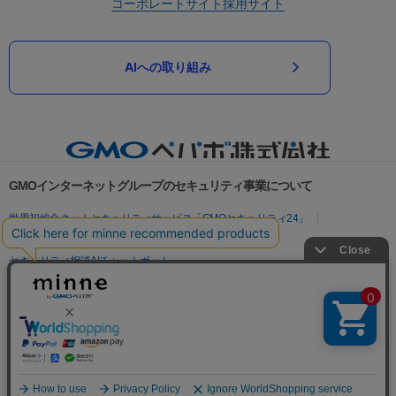
コーポレートサイト
採用サイト
AIへの取り組み
GMOインターネットグループのセキュリティ事業について
世界初総合ネットセキュリティサービス「GMOセキュリティ24」
パスワード漏洩診断
Webサイトリスク診断
セキュリティ相談AIチャットボット
実在証明・盗聴対策
サイバー攻撃対策（GMOサイバーセキュリティ byイエラエ）
サイバー攻撃対策（GMO Flatt Security）
なりすまし対策
セキュリティ事業の軌跡