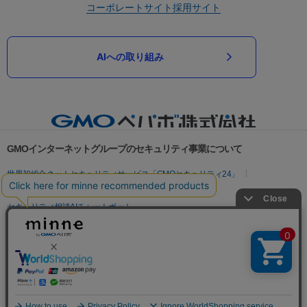
コーポレートサイト
採用サイト
AIへの取り組み
GMOインターネットグループのセキュリティ事業について
世界初総合ネットセキュリティサービス「GMOセキュリティ24」
パスワード漏洩診断
Webサイトリスク診断
セキュリティ相談AIチャットボット
実在証明・盗聴対策
サイバー攻撃対策（GMOサイバーセキュリティ byイエラエ）
サイバー攻撃対策（GMO Flatt Security）
なりすまし対策
セキュリティ事業の軌跡