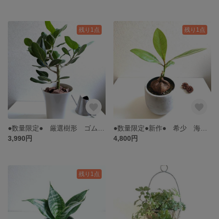
残り1点
残り1点
●数量限定● 厳選樹形 ゴムの木 幹太 分岐枝多 ベンガル菩提樹 希少 大きめ ”フィカス・ベンガレンシス 鉢セット《受け皿付き》” 観葉植物 人気 インテリア 鉢植え おしゃれ シンボルツリー
●数量限定●新作● 希少 海からの贈り物 ”バーリングトニア（ゴバンノアシ）鉢/受け皿セット（セメント製）” 観葉植物
3,990円
4,800円
残り1点