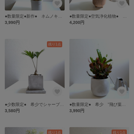
●数量限定●新作● ネムノキ 大きめ 美樹形 ”エバーフレッシュ（２本立ち）鉢セット” 観葉植物 鉢植え おしゃれ シンボルツリー
●数量限定●空気浄化植物● 美樹形 ”エバーフレッシュ（幹太）天然木鉢カバーセット” 観葉植物 おしゃれ インテリアグリーン 植物 ギフト
3,990円
4,200円
残り1点
●少数限定● 希少でシャープなソテツ ”ザミア・フロリダーナ スクエア鉢/受皿セット” 観葉植物 塊根植物 メキシコソテツ インテリアグリーン 植物 おしゃれ ギフト
●数量限定● 希少 ”飛び葉 クルトン・トビハ ホワイトグレー鉢/受皿セット” トビハ 観葉植物 おしゃれ インテリアグリーン シンボルツリー おしゃれ 人気 ギフト
3,580円
3,990円
残り1点
残り1点