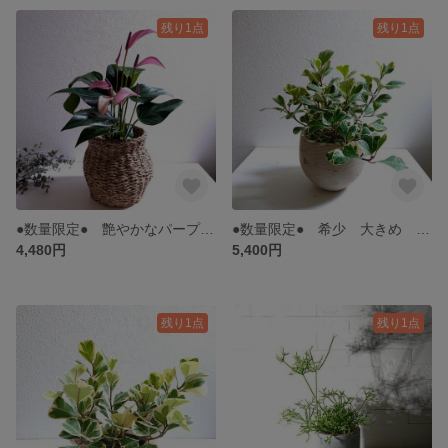
残り1点
残り1点
●数量限定● 艶やかなパープルの花 ”アンスリウム・ジゾー 壺型ソフトバスケット鉢カバーセット” 観葉植物 植物 苗 インテリアグリーン おしゃれ ギフト プレゼント 贈りもの
●数量限定● 希少 大きめ ハートボダイジュ ”フィカス・トライアンギュラリス スィートハート 鉢カバーセット（ライトグレー）” 観葉植物 多肉植物 菩提樹 多幸の木 インテリア おしゃれ ギフト
4,480円
5,400円
残り1点
残り1点