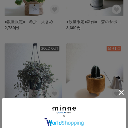
●数量限定● 希少 大きめ ハートボダイジュ ”フィカス・トライアンギュラリス スィートハート 鉢セット” 観葉植物 多肉植物 菩提樹 多幸の木 インテリア おしゃれ ギフト プレゼント
●数量限定●新作● 森のサボテン 線香花火のような樹形 ”リプサリス・ケレウスケラ 鉢/受け皿セット” 観葉植物 多肉植物 おしゃれおしゃれ
2,780円
3,600円
SOLD OUT
残り1点
●新作● ”ピレア（グラウカ グレイジー） ハンギング鉢カバー付（麻）" 観葉植物 おしゃれ シルバーリーフ 壁掛け 吊り下げ 吊るす 人気 ギフト
●数量限定●新作● コロンとした可愛いフォルム ”柱サボテン 天然木鉢カバーセット（無垢材）” 観葉植物 多肉植物 インテリア インテリアグリーン おしゃれ 可愛い 育てやすい ギフト 丈夫
3,180円
3,880円