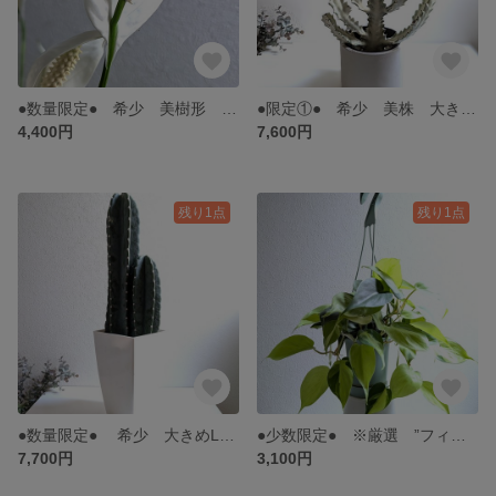
●数量限定● 希少 美樹形 大きめ ”スパティフィラム・メリー 底面給水鉢セット（6号サイズ）” 観葉植物 おしゃれ インテリア エレガント おしゃれ シンボルツリー 花 ギフト
●限定①● 希少 美株 大きめ・分岐多数 ”ユーフォルビア・ホワイトゴースト グレー鉢/受皿セット” 観葉植物 多肉植物 モダン インテリア モダン 和モダン おしゃれ ギフト
4,400円
7,600円
残り1点
残り1点
●数量限定● 希少 大きめLL ”柱サボテン ２本立ち ７号 鉢/受け皿セット” 観葉植物 さぼてん モダン インテリア 和モダン おしゃれ ギフト
●少数限定● ※厳選 ”フィロデンドロン オキシカルジウム ブラジル（バリエガータ）ハンギング鉢セット" 観葉植物 インテリア 多肉植物 おしゃれ ギフト プレゼント 北欧
7,700円
3,100円