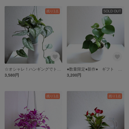
残り1点
SOLD OUT
☆オシャレ！ハンギングでトップクラスの人気☆ ”スキンダプサス・トレビー シラフカズラ ハンギング鉢セット" 観葉植物 インテリア 多肉植物 おしゃれ ギフト プレゼント 北欧
●数量限定●新作● ギフト 大きめ ”ペペロミア ジェイド 鉢/受け皿セット" 観葉植物 多肉植物 おしゃれ プレゼント ギフト インテリアグリーン おしゃれ 風水
3,580円
3,200円
残り1点
残り1点