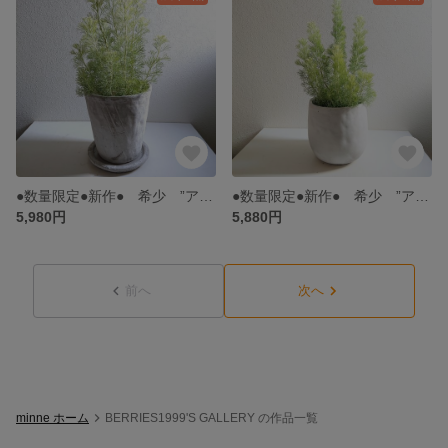
●数量限定●新作● 希少 ”アデナンサス ウィーリーブッシュ アッシュグレー鉢/受け皿セット” 観葉植物 ギフト プレゼント おしゃれ ウーリーブッシュ
●数量限定●新作● 希少 ”アデナンサス ウィーリーブッシュ（約40㎝～） アッシュグレー鉢/受け皿セット（セメント製）” 観葉植物 シルバーリーフ おしゃれ 北欧 人気 モダン ウーリーブッシュ
5,980円
5,880円
前へ
次へ
minne ホーム
BERRIES1999'S GALLERY の作品一覧