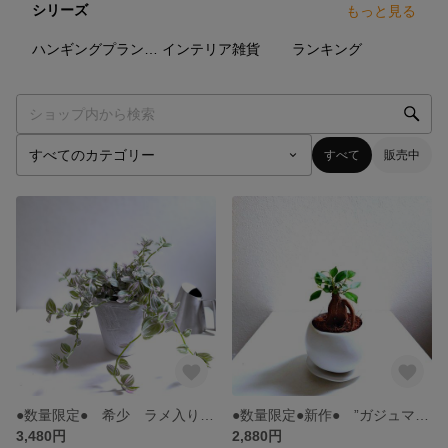
シリーズ
もっと見る
80
点
24
点
37
点
ハンギングプランター・吊り鉢・プラントハンガー・壁掛けetc
インテリア雑貨
ランキング
すべて
販売中
●数量限定● 希少 ラメ入りの葉,ﾟ.:｡+ ”トラディスカンティア・ラベンダー アッシュグレー鉢/受け皿セット" 観葉植物 インテリア 多肉植物 おしゃれ ギフト プレゼント 北欧
●数量限定●新作● ”ガジュマルの木 マットホワイト/クラフトラウンド鉢/受け皿セット（陶器製）” 観葉植物 インテリア 白鉢 丸鉢 多幸の木 人気 ギフト プレゼント 贈りもの
3,480円
2,880円