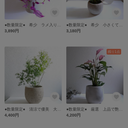
●数量限定● 希少 ラメ入りの葉,ﾟ.:｡+ ”トラディスカンティア ピンクパラダイス スチール軽量ハンギングプランターセット" 観葉植物 インテリア 多肉植物 おしゃれ ギフト プレゼント 北欧
●数量限定● 希少 小さくて丸い仏炎苞 ”アンスリウム・日葵 ホワイトグレー鉢/受皿セット” 観葉植物 インテリア ギフト プレゼント お祝い おしゃれ 北欧
3,890円
3,180円
残り1点
●数量限定● 清涼で優美 大株 ”アスパラガス・ミリオグラタス 鉢カバーセット（セメント製・ライトグレー/ダークグレー）” 観葉植物 インテリア モダン 和モダン おしゃれ ギフト
●数量限定● 厳選 上品で艶やかなパープルカラー ”アンスリウム・ジゾー ホワイトグレー鉢/受皿セット（セメント製）” 観葉植物 植物 苗 インテリアグリーン おしゃれ ギフト プレゼント 贈りもの
4,400円
4,200円