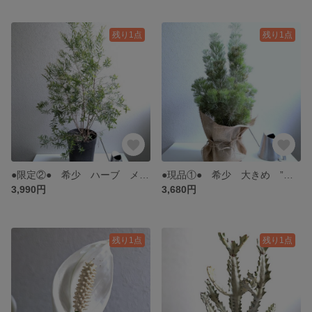
残り1点
残り1点
●限定②● 希少 ハーブ メディカルティーツリー 紅葉樹 大きめ ”レッドジェム メラレウカ 鉢/受皿セット” 観葉植物 インテリア ハーブ 北欧 おしゃれ ギフト プレゼント
●現品①● 希少 大きめ ”アデナンサス ウイーリーブッシュ（約55㎝～）麻巻き ” 観葉植物 ウーリーブッシュ インテリアグリーン エレガント おしゃれ シンボルツリー 花 ギフト
3,990円
3,680円
残り1点
残り1点