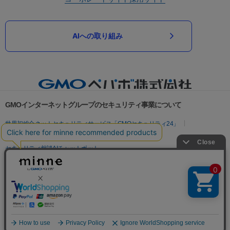
AIへの取り組み
GMOインターネットグループのセキュリティ事業について
世界初総合ネットセキュリティサービス「GMOセキュリティ24」
パスワード漏洩診断
Webサイトリスク診断
セキュリティ相談AIチャットボット
実在証明・盗聴対策
サイバー攻撃対策（GMOサイバーセキュリティ byイエラエ）
サイバー攻撃対策（GMO Flatt Security）
なりすまし対策
セキュリティ事業の軌跡