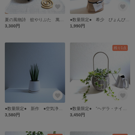
夏の風物詩 蚊やりぶた 萬古焼 陶器製 蚊取り線香ホルダー 黒ぶた（蚊取り線香1巻付）蚊遣り 昭和レトロ インテリア雑貨 虫除け
●数量限定● 希少 ぴょんぴょん飛び出すベル ”飛び葉 クルトン・トビハ プラ鉢＆麻袋付き” 観葉植物 かわいい おしゃれ インテリアグリーン シンボルツリー おしゃれ 人気 ギフト
3,300円
1,990円
残り1点
●数量限定● 新作 ●空気浄化植物● エコプラント ”バキュラリス ミカド 鉢/受け皿セット” サンスベリア ホワイト 白 多肉植物 希少 観葉植物 空気清浄 おしゃれ 人気
●数量限定● ”ヘデラ・ナイト ナチュラルツーウェイ鉢カバーセット（ライトグレー/ナチュラルベージュ）” 観葉植物 バスケット アイビー インテリア おしゃれ 植物 苗 ギフト
3,580円
3,450円