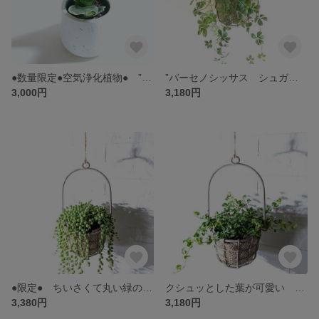
●数量限定●空気浄化植物● ”サンスベリア・ハニー 鉢カバーセット（ライトグレー or ホワイト）” 観葉植物 北欧 ギフト プレゼント 室内 人気 おしゃれ マイナスイオン
”パーセノシッサス シュガーバイン シャビーハンギング鉢カバーセット（麻布・麻紐・受け皿付き）" グレージュ 観葉植物 インテリアグリーン おしゃれ 吊るす 垂らす 北欧 ギフト
3,000円
3,180円
●限定● ちいさくて丸い緑の鈴 ”グリーンネックレス シャビーハンギング鉢カバーセット（麻布・麻紐・受け皿付き）" グレージュ 観葉植物 インテリアグリーン おしゃれ 吊るす 垂らす 北欧 ギフト
クシュッとした葉が可愛い ”フィカス・プミラ コアラ シャビーハンギング鉢カバーセット（麻布・麻紐・受け皿付き）" グレージュ 観葉植物 インテリアグリーン 鉢セット おしゃれ 吊るす 北欧 ギフト
3,380円
3,180円