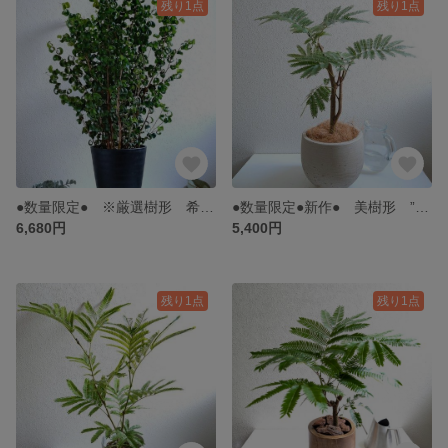
残り1点
残り1点
●数量限定● ※厳選樹形 希少 大きめ くるくるとしたカールの葉 ”フィカス・ベンジャミンバロック（L）鉢/受け皿セット” 観葉植物 多肉植物 インテリア 植物 おしゃれ 北欧 ギフト プレゼント
●数量限定●新作● 美樹形 ”エバーフレッシュ（幹太）鉢カバーセット” 観葉植物 モダン インテリア おしゃれ 人気 北欧 ギフト プレゼント
6,680円
5,400円
残り1点
残り1点