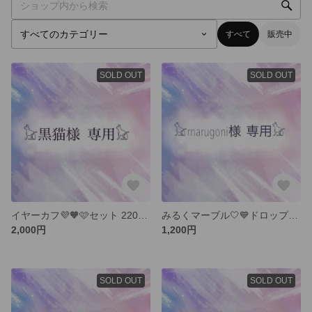
すべて
販売中
SOLD OUT
SOLD OUT
イヤーカフ💜🧡🩷セット 2200円(送料込)
みるく‎マーブル‎🤍💙ドロップ型フープピアス(薄藍色) 1400円(送料込み)
2,000円
1,200円
SOLD OUT
SOLD OUT