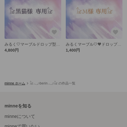
みるく‎🤍マーブルドロップ型フープイヤリング(赤、紫、青紫、ミックスカラー) 5000円(送料込み)
みるくマーブル‎🤍🧡ドロップ型フープイヤリング(オレンジ) 1400円(送料込み)
4,800円
1,400円
minne ホーム
𓃠‪𓂃𓈒𓏸︎︎︎︎berin𓂃𓈒𓏸︎︎︎︎𓃠‪ の作品一覧
minneを知る
minneについて
minneで買いたい