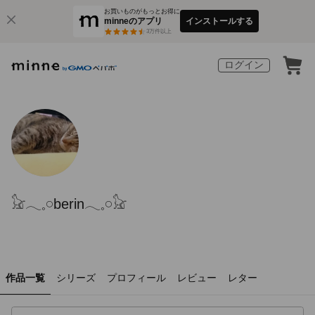
お買いものがもっとお得に
minneのアプリ
インストールする
3
万件以上
ログイン
𓃠‪𓂃𓈒𓏸︎︎︎︎berin𓂃𓈒𓏸︎︎︎︎𓃠‪
作品一覧
シリーズ
プロフィール
レビュー
レター