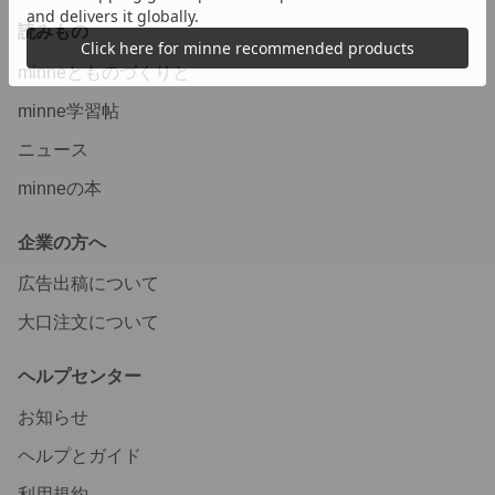
読みもの
minneとものづくりと
minne学習帖
ニュース
minneの本
企業の方へ
広告出稿について
大口注文について
ヘルプセンター
お知らせ
ヘルプとガイド
利用規約