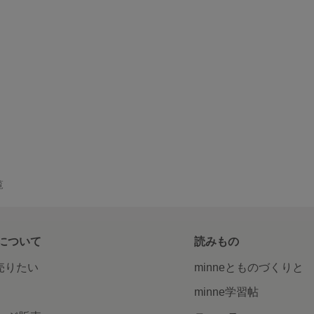
覧
について
読みもの
で売りたい
minneとものづくりと
minne学習帖