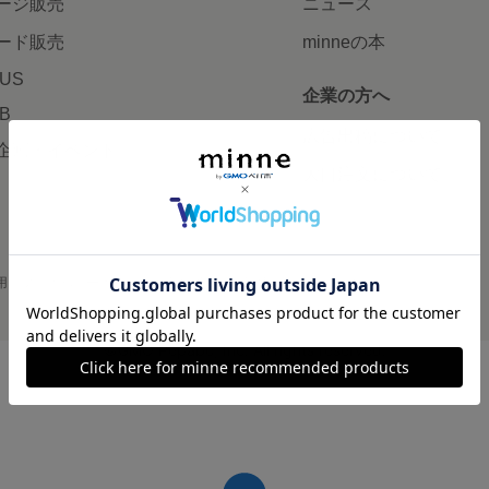
ージ販売
ニュース
ード販売
minneの本
LUS
企業の方へ
AB
広告出稿について
企画・イベント
大口注文について
用
プライバシーポリシー
会社概要
採用情報
メディアキット
©GMO Pepabo, Inc. All rights reserved.