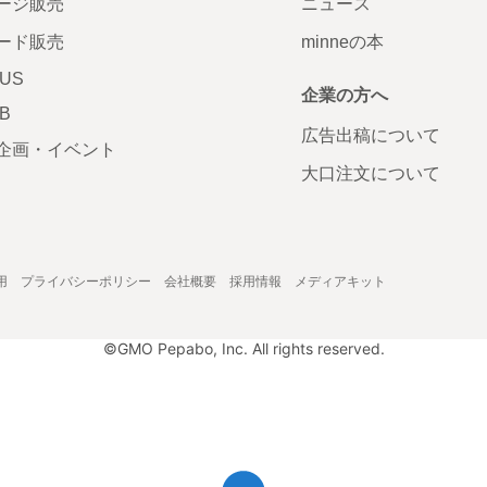
ージ販売
ニュース
ード販売
minneの本
LUS
企業の方へ
AB
広告出稿について
企画・イベント
大口注文について
用
プライバシーポリシー
会社概要
採用情報
メディアキット
©GMO Pepabo, Inc. All rights reserved.