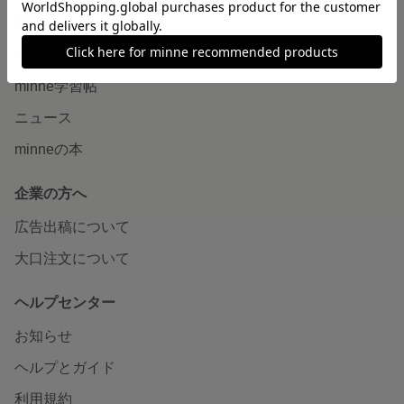
読みもの
minneとものづくりと
minne学習帖
ニュース
minneの本
企業の方へ
広告出稿について
大口注文について
ヘルプセンター
お知らせ
ヘルプとガイド
利用規約