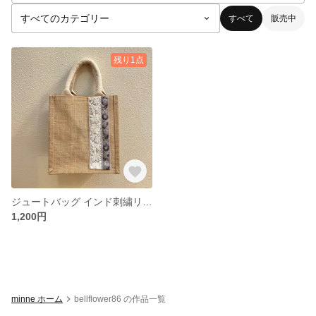
すべて
販売中
残り1点
ジュートバッグ インド刺繍リボン🎀 A5
1,200円
minne ホーム
bellflower86 の作品一覧