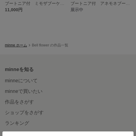
ブートニア付 ミモザブーケ＊101
ブートニア付 アネモネブーケ＊100
11,000円
展示中
minne ホーム
Bell flower の作品一覧
minneを知る
minneについて
minneで買いたい
作品をさがす
ショップをさがす
ランキング
特集