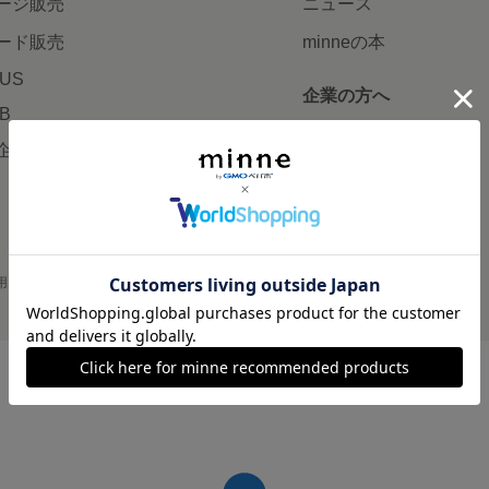
ージ販売
ニュース
ード販売
minneの本
LUS
企業の方へ
AB
広告出稿について
企画・イベント
大口注文について
用
プライバシーポリシー
会社概要
採用情報
メディアキット
©GMO Pepabo, Inc. All rights reserved.