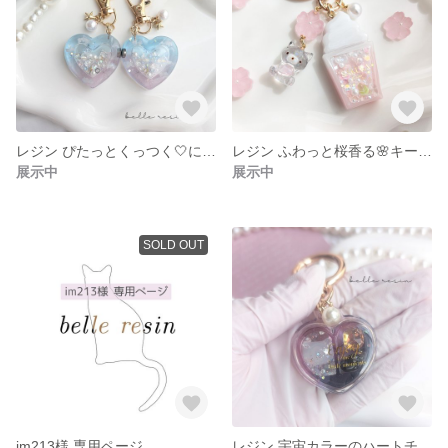
レジン ぴたっとくっつく🤍にこいちキーホルダー 2個セット
レジン ふわっと桜香る🌸キーホルダー
展示中
展示中
SOLD OUT
im213様 専用ページ
レジン 宇宙カラーのハートチャーム⋆ ࣪ ⊹ 🪐 . ݁ ࣪