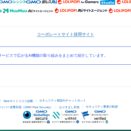
コーポレートサイト
採用サイト
ービスで広がるAI機能の取り組みをまとめて紹介しています。
セキュリティ相談AIチャットボット
Webサイトリスク診断
セキュリティ事業の軌跡
サイバー攻撃対策（GMO Flatt Security）
なりすまし対策