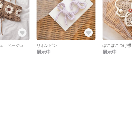
ェ ベージュ
リボンピン
ぽこぽこつけ襟
展示中
展示中