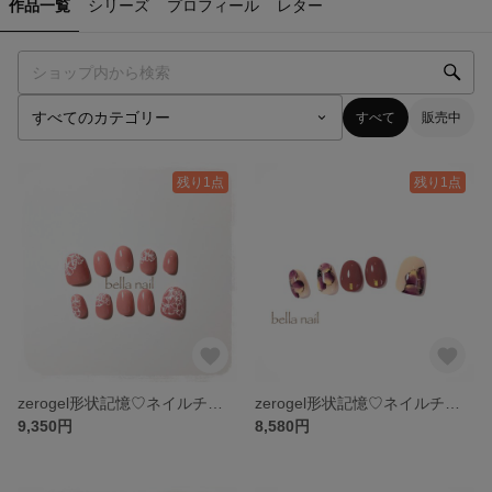
作品一覧
シリーズ
プロフィール
レター
すべて
販売中
残り1点
残り1点
zerogel形状記憶♡ネイルチップ no.11
zerogel形状記憶♡ネイルチップ no.10
9,350円
8,580円