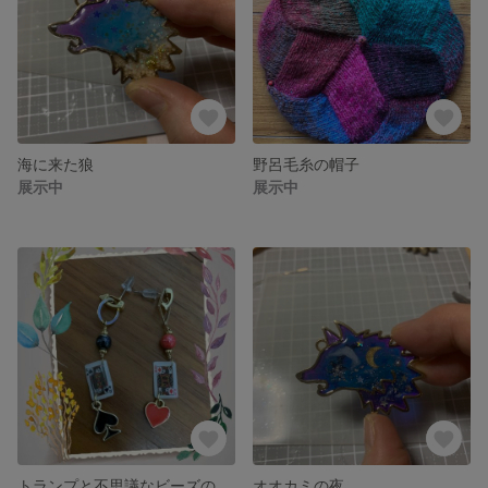
海に来た狼
野呂毛糸の帽子
展示中
展示中
トランプと不思議なビーズのピアス
オオカミの夜