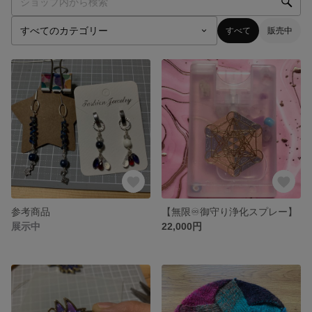
すべて
販売中
参考商品
【無限♾️御守り浄化スプレー】
展示中
22,000円