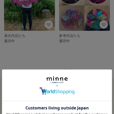
過去作品たち
参考作品たち
展示中
展示中
minne ホーム
BELINYA'S GALLERY の作品一覧
minneを知る
minneについて
minneで買いたい