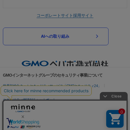
コーポレートサイト
採用サイト
AIへの取り組み
GMOインターネットグループのセキュリティ事業について
世界初総合ネットセキュリティサービス「GMOセキュリティ24」
パスワード漏洩診断
Webサイトリスク診断
セキュリティ相談AIチャットボット
実在証明・盗聴対策
サイバー攻撃対策（GMOサイバーセキュリティ byイエラエ）
サイバー攻撃対策（GMO Flatt Security）
なりすまし対策
セキュリティ事業の軌跡