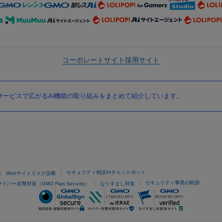
コーポレートサイト
採用サイト
ービスで広がるAI機能の取り組みをまとめて紹介しています。
セキュリティ相談AIチャットボット
Webサイトリスク診断
セキュリティ事業の軌跡
サイバー攻撃対策（GMO Flatt Security）
なりすまし対策