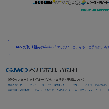
AIへの取り組み
お客様の「やりたいこと」をもっと手軽に。各サ
GMOインターネットグループのセキュリティ事業について
世界初総合ネットセキュリティサービス「GMOセキュリティ24」
パスワード漏洩診断
実在証明・盗聴対策
サイバー攻撃対策（GMOサイバーセキュリティ byイエラエ）