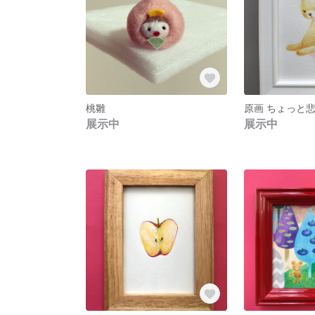
桃雛
原画 ちょっと
展示中
展示中