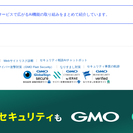
ービスで広がるAI機能の取り組みをまとめて紹介しています。
セキュリティ相談AIチャットボット
Webサイトリスク診断
セキュリティ事業の軌跡
サイバー攻撃対策（GMO Flatt Security）
なりすまし対策