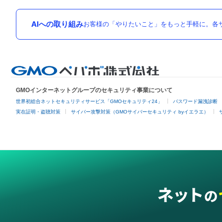
AIへの取り組み
お客様の「やりたいこと」をもっと手軽に。各サ
GMOインターネットグループのセキュリティ事業について
世界初総合ネットセキュリティサービス「GMOセキュリティ24」
パスワード漏洩診断
実在証明・盗聴対策
サイバー攻撃対策（GMOサイバーセキュリティ byイエラエ）