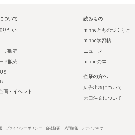
について
読みもの
で売りたい
minneとものづくりと
minne学習帖
ージ販売
ニュース
ード販売
minneの本
LUS
企業の方へ
AB
広告出稿について
企画・イベント
大口注文について
用
プライバシーポリシー
会社概要
採用情報
メディアキット