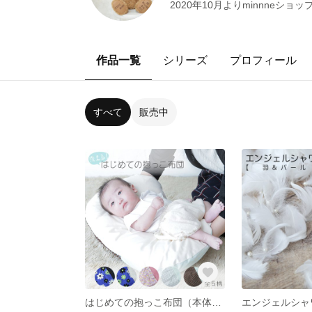
2020年10月よりminnneシ
作品一覧
シリーズ
プロフィール
すべて
販売中
はじめての抱っこ布団（本体＋カバー1枚） 洗える 新生児から使える【全5柄】 表面オーガニック生地仕様 （寝かしつけ/新生児/赤ちゃん/バウンサー/トッポンチーノ/背中スイッチ/出産祝い/プレゼント/