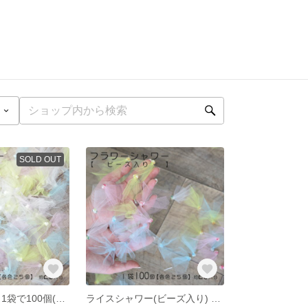
SOLD OUT
ライスシャワー 1袋で100個(各色25個） （結婚式/披露宴/結婚式2次会）
ライスシャワー(ビーズ入り) 1袋で100個(各色25個） （結婚式/披露宴/結婚式2次会/パーティー）