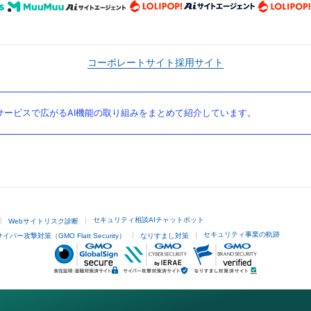
コーポレートサイト
採用サイト
ービスで広がるAI機能の取り組みをまとめて紹介しています。
セキュリティ相談AIチャットボット
Webサイトリスク診断
セキュリティ事業の軌跡
サイバー攻撃対策（GMO Flatt Security）
なりすまし対策