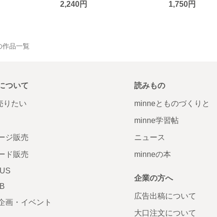
2,240円
1,750円
RY の作品一覧
について
読みもの
で売りたい
minneとものづくりと
minne学習帖
ージ販売
ニュース
ード販売
minneの本
LUS
企業の方へ
AB
広告出稿について
企画・イベント
大口注文について