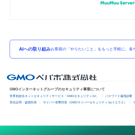
AIへの取り組み
お客様の「やりたいこと」をもっと手軽に。各サ
GMOインターネットグループのセキュリティ事業について
世界初総合ネットセキュリティサービス「GMOセキュリティ24」
パスワード漏洩診断
実在証明・盗聴対策
サイバー攻撃対策（GMOサイバーセキュリティ byイエラエ）