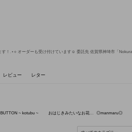
！.⋆⟡ オーダーも受け付けています☺︎ 委託先 佐賀県神埼市「Nokura
レビュー
レター
2
点
7
点
3
BUTTON ~ kotubu ~
おはじきみたいなお花シリーズ
◎manmaru◎