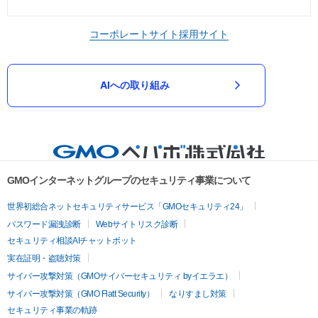
コーポレートサイト
採用サイト
AIへの取り組み
GMOインターネットグループのセキュリティ事業について
世界初総合ネットセキュリティサービス「GMOセキュリティ24」
パスワード漏洩診断
Webサイトリスク診断
セキュリティ相談AIチャットボット
実在証明・盗聴対策
サイバー攻撃対策（GMOサイバーセキュリティ byイエラエ）
サイバー攻撃対策（GMO Flatt Security）
なりすまし対策
セキュリティ事業の軌跡