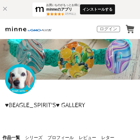
お買いものがもっとお得に
minneのアプリ
インストールする
3
万件以上
ログイン
♥️BEAGLE_SPIRIT'S♥️ GALLERY
作品一覧
シリーズ
プロフィール
レビュー
レター