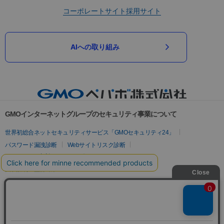
コーポレートサイト
採用サイト
AIへの取り組み
GMOインターネットグループのセキュリティ事業について
世界初総合ネットセキュリティサービス「GMOセキュリティ24」
パスワード漏洩診断
Webサイトリスク診断
セキュリティ相談AIチャットボット
実在証明・盗聴対策
サイバー攻撃対策（GMOサイバーセキュリティ byイエラエ）
サイバー攻撃対策（GMO Flatt Security）
なりすまし対策
セキュリティ事業の軌跡