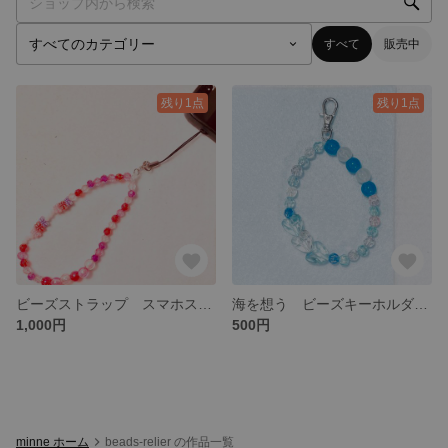
すべて
販売中
残り1点
残り1点
ビーズストラップ スマホストラップ ピンク🩷 蝶々
海を想う ビーズキーホルダー ハート♡
1,000円
500円
minne ホーム
beads-relier の作品一覧