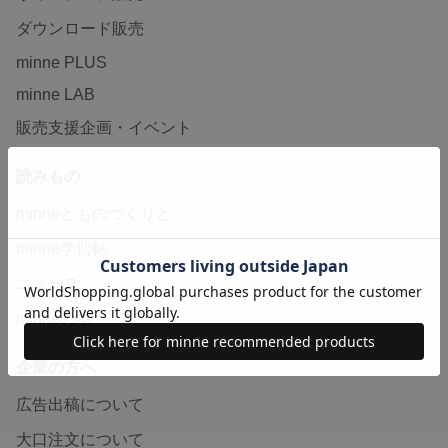
ダウンロード販売
minne PLUS
minne LAB
販売支援企画・イベント
読みもの
minneとものづくりと
minne学習帖
ニュース
minneの本
企業の方へ
広告出稿について
大口注文について