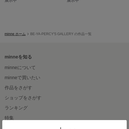
展示中
展示中
minne ホーム
BE-YA-PERCY'S GALLERY の作品一覧
minneを知る
minneについて
minneで買いたい
作品をさがす
ショップをさがす
ランキング
特集