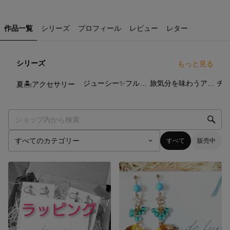
作品一覧
シリーズ
プロフィール
レビュー
レター
シリーズ
もっと見る
84
点
36
点
38
点
ジューシー✨フルーツモチーフ
旅気分を味わうアクセサリー
チ
夏🏝アクセサリー
すべて
販売中