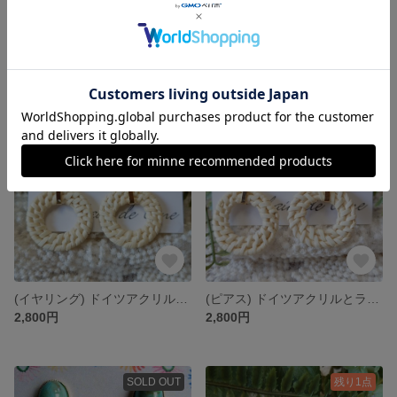
(アクセサリーセット)happy SUMMER set 森の中の湖
(ピアス/イヤリング セット)🤍夏のプチセット🤍
5,500円
3,000円
残り1点
(イヤリング) ドイツアクリルとラタンサークルのイヤリング K688-03E
(ピアス) ドイツアクリルとラタンサークルのピアス カーネリアンイエローマーブル K688-03
2,800円
2,800円
SOLD OUT
残り1点