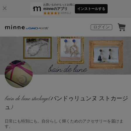
お買いものがもっとお得に
minneのアプリ
インストールする
3
万件以上
ログイン
bain de lune stockage(バンドゥリュンヌ ストカージ
ュ)
日常にも特別にも。自分らしく輝くためのアクセサリーを届けま
す。