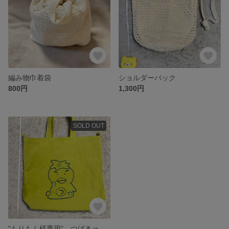
編み物巾着袋
ショルダーバック
800円
1,300円
SOLD OUT
"もりもん様専用" つばきゅうトートバッグ