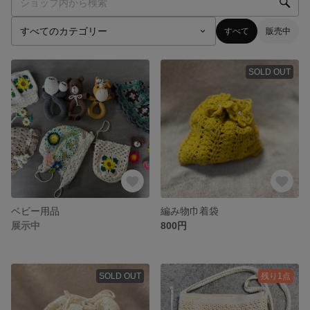
すべて
販売中
SOLD OUT
ベビー用品
編み物巾着袋
展示中
800円
SOLD OUT
残り1点