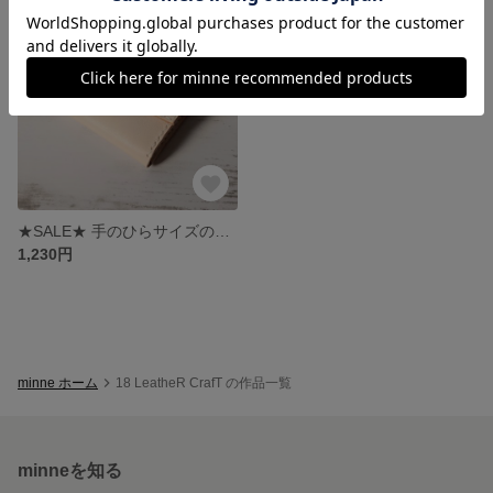
SOLD OUT
★SALE★ 手のひらサイズのヌメ革コインケース
1,230円
minne ホーム
18 LeatheR CrafT の作品一覧
minneを知る