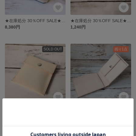
★在庫処分 30％OFF SALE★ ヌメ革 ラウンドファスナーコインケース ブルー
★在庫処分 30％OFF SALE★ ヌメ革 がま口印鑑ケース
8,380円
1,240円
SOLD OUT
残り1点
★在庫処分 30％OFF SALE★ ヌメ革 携帯灰皿ケース
★在庫処分 30％OFF SALE★ ヌメ革 ハーフウォレット 無染色/ナチュラル
1,380円
6,980円