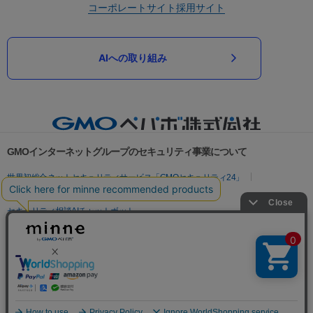
コーポレートサイト
採用サイト
AIへの取り組み
GMOインターネットグループのセキュリティ事業について
世界初総合ネットセキュリティサービス「GMOセキュリティ24」
パスワード漏洩診断
Webサイトリスク診断
セキュリティ相談AIチャットボット
実在証明・盗聴対策
サイバー攻撃対策（GMOサイバーセキュリティ byイエラエ）
サイバー攻撃対策（GMO Flatt Security）
なりすまし対策
セキュリティ事業の軌跡