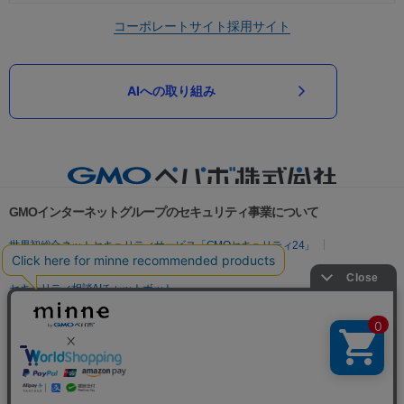
コーポレートサイト
採用サイト
AIへの取り組み
GMOインターネットグループのセキュリティ事業について
世界初総合ネットセキュリティサービス「GMOセキュリティ24」
パスワード漏洩診断
Webサイトリスク診断
セキュリティ相談AIチャットボット
実在証明・盗聴対策
サイバー攻撃対策（GMOサイバーセキュリティ byイエラエ）
サイバー攻撃対策（GMO Flatt Security）
なりすまし対策
セキュリティ事業の軌跡