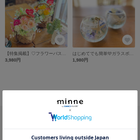
【特集掲載】♡フラワーバスケット♡誕生日プレゼント♡母の日♡
はじめてでも簡単🩵ガラスボールフラワー🩵2個セット🩵花風水🩵
3,980円
1,980円
minne ホーム
Green design’s gallery の作品一覧
minneを知る
minneについて