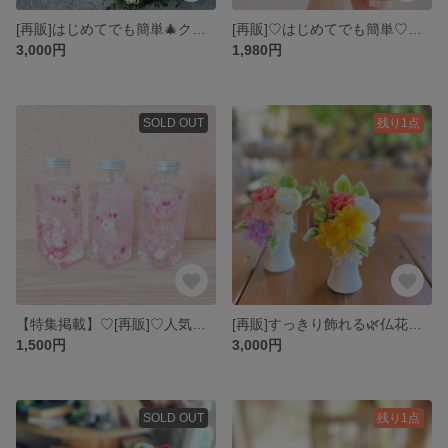
[再販]はじめてでも簡単🎄クリスマスリース🎄手作りキット🎄おうち時間を楽しもう
[再販]♡はじめてでも簡単♡ちょっと小さめクリスマスナチュラルツリー🎄手作りキット🌲おうち時間を楽しもう🎄
3,000円
1,980円
SOLD OUT
残り1点
【特集掲載】♡[再販]♡人気色♡春の桜色ハーバリウム
[再販]すっきり飾れる🌿仏花🌿お手入れ簡単🌿
1,500円
3,000円
SOLD OUT
残り1点