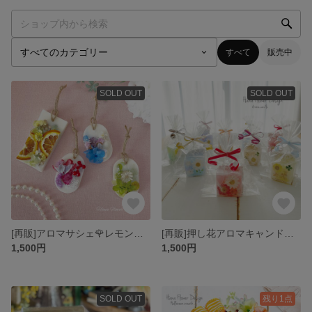
すべて
販売中
SOLD OUT
SOLD OUT
[再販]アロマサシェ🌹レモングラスの香り🌸防虫効果🌹誕生日プレゼント🌸
[再販]押し花アロマキャンドル🍀選べる7虹色カラー🌈四葉のクローバー付
1,500円
1,500円
SOLD OUT
残り1点