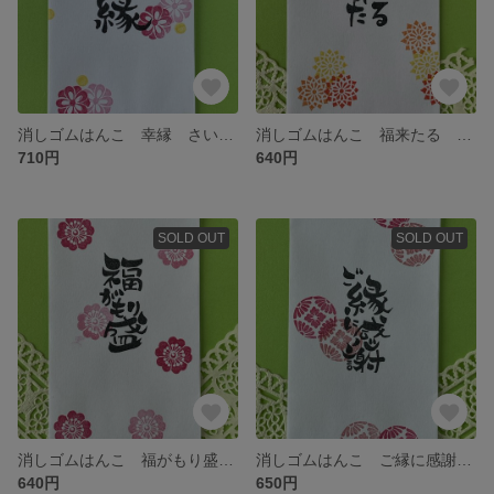
消しゴムはんこ 幸縁 さいえん 花 丸 和柄 和風 ご縁 感謝 ぽち袋1枚付
消しゴムはんこ 福来たる 菊 花 縁起いい 和風 和柄 年賀 感謝 ぽち袋 ぽち袋1枚付き ミニ紙袋
710円
640円
SOLD OUT
SOLD OUT
消しゴムはんこ 福がもり盛り 和柄 お花 和風 お礼 感謝 ぽち袋 ぽち袋1枚付き ミニ紙袋
消しゴムはんこ ご縁に感謝 和柄模様 お花 和風 和柄 感謝 お礼 ぽち袋 ぽち袋1枚付き ミニ紙袋
640円
650円