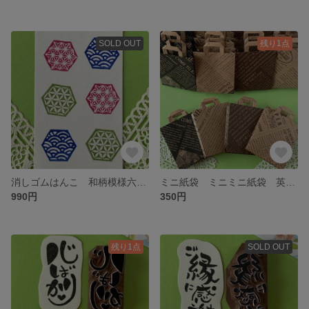
SOLD OUT
残り1点
消しゴムはんこ 和柄模様六角形セット 和風 和柄 六角形 ワンポイント 名刺カード1枚付
ミニ紙袋 ミニミニ紙袋 英字 クラフト ハンドメイド プレゼント
990円
350円
残り1点
SOLD OUT