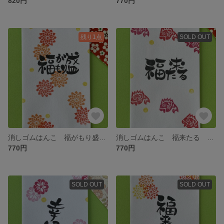
820円
770円
残り1点
SOLD OUT
消しゴムはんこ 福がもり盛り 花 菊 和風 和柄 感謝 お祝 横書き お年玉 ぽち袋1枚付
消しゴムはんこ 福来たる 鯛 丸 和風 和柄 横書き 縁起 お年玉 ぽち袋1枚付き
770円
770円
SOLD OUT
SOLD OUT