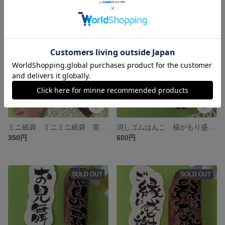
残り1点
SOLD OUT
ミニ紙袋 ミニミニ紙袋 英字 クラフト ハンドメイド プレゼント 折り紙
消しゴムはんこ 福がもり盛り 梅の花 ぽち袋 ぽち袋1枚付き ミニ紙袋
350円
600円
SOLD OUT
SOLD OUT