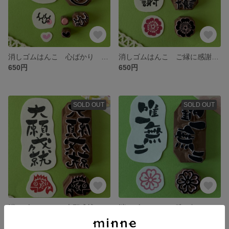
消しゴムはんこ 心ばかり 女の子 ぼっぺ 丸 ハート ぽち袋 ぽち袋1枚付き ミニ紙袋
消しゴムはんこ ご縁に感謝 感謝 花 和柄 ぽち袋 ぽち袋1枚付き ミニ紙袋
650円
650円
SOLD OUT
SOLD OUT
消しゴムはんこ 大願成就 たいがんじょうじゅ 鯛 お祝い めでたい ぽち袋 ぽち袋1枚付き ミニ紙袋
消しゴムはんこ 唯一無二 ゆいいつむに 花 和柄 ぽち袋 ぽち袋1枚付き ミニ紙袋
650円
650円