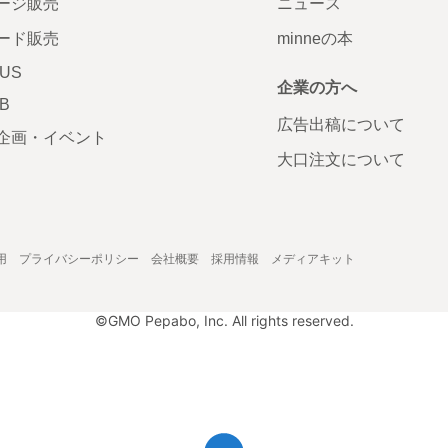
ージ販売
ニュース
ード販売
minneの本
LUS
企業の方へ
AB
広告出稿について
企画・イベント
大口注文について
用
プライバシーポリシー
会社概要
採用情報
メディアキット
©GMO Pepabo, Inc. All rights reserved.