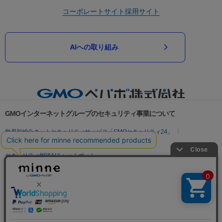
コーポレートサイト
採用サイト
AIへの取り組み
GMOインターネットグループのセキュリティ事業について
世界初総合ネットセキュリティサービス「GMOセキュリティ24」
パスワード漏洩診断
Webサイトリスク診断
セキュリティ相談AIチャットボット
実在証明・盗聴対策
サイバー攻撃対策（GMOサイバーセキュリティ byイエラエ）
サイバー攻撃対策（GMO Flatt Security）
なりすまし対策
セキュリティ事業の軌跡