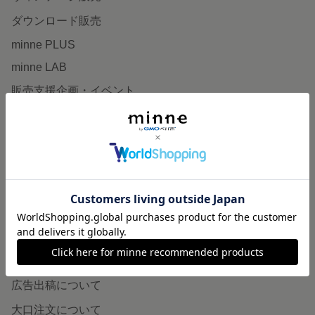
ダウンロード販売
minne PLUS
minne LAB
販売支援企画・イベント
読みもの
minneとものづくりと
minne学習帖
ニュース
minneの本
企業の方へ
広告出稿について
大口注文について