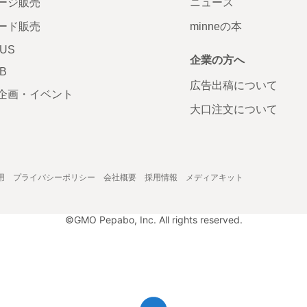
ージ販売
ニュース
ード販売
minneの本
LUS
企業の方へ
AB
広告出稿について
企画・イベント
大口注文について
用
プライバシーポリシー
会社概要
採用情報
メディアキット
©GMO Pepabo, Inc. All rights reserved.