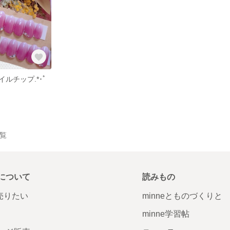
ルチップ.*･ﾟ
一覧
について
読みもの
で売りたい
minneとものづくりと
minne学習帖