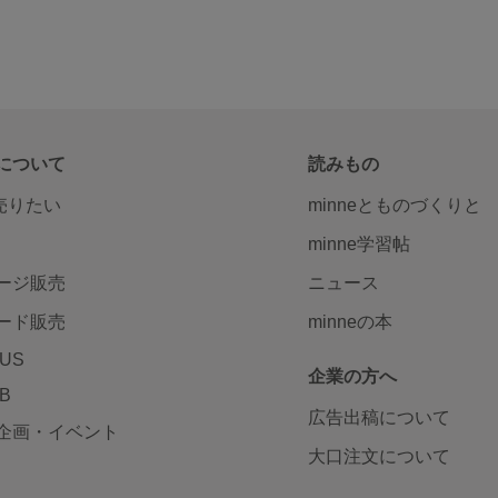
について
読みもの
で売りたい
minneとものづくりと
minne学習帖
ージ販売
ニュース
ード販売
minneの本
LUS
企業の方へ
AB
広告出稿について
企画・イベント
大口注文について