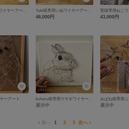
Yuki様専用いぬワイヤーアート②
Yuki様専用いぬワイヤーアート①
聖様専用ねこワ
46,000円
43,000円
イヤーアート
koharu様専用ウサギワイヤーアート
展示中
展示中
前へ
1
2
3
次へ