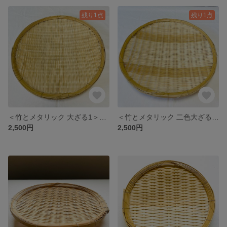
残り1点
残り1点
＜竹とメタリック 大ざる1＞竹細工 竹ざる エコ ベージュ 自然素材 レトロ ナチュラル 涼やか 果物 野菜 プレート うどん 蕎麦 そうめん ザル ざる (29)
＜竹とメタリック 二色大ざる1＞竹細工 竹ざる エコ ベージュ 自然素材 レトロ ナチュラル 涼やか 果物 野菜 プレート うどん 蕎麦 そうめん ザル ざる (28)
2,500円
2,500円