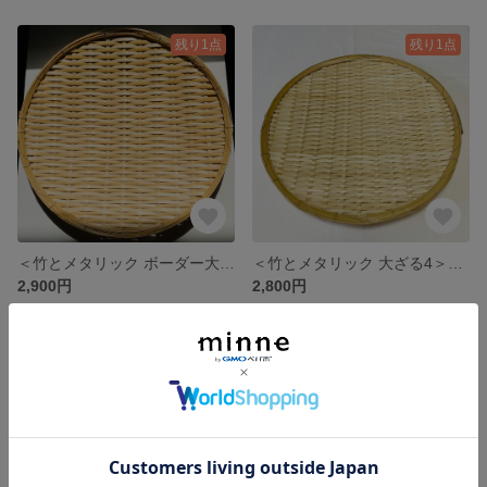
残り1点
残り1点
＜竹とメタリック ボーダー大ざる1＞竹細工 竹ざる エコ ベージュ 自然素材 レトロ ナチュラル 涼やか 果物 野菜 プレート うどん 蕎麦 そうめん ザル ざる (48)
＜竹とメタリック 大ざる4＞竹細工 竹ざる エコ ベージュ 自然素材 レトロ ナチュラル 涼やか 果物 野菜 プレート うどん 蕎麦 そうめん ザル ざる (32)
2,900円
2,800円
残り1点
残り1点