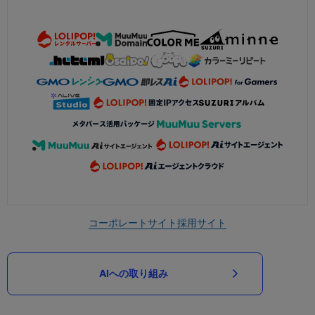
コーポレートサイト
採用サイト
AIへの取り組み