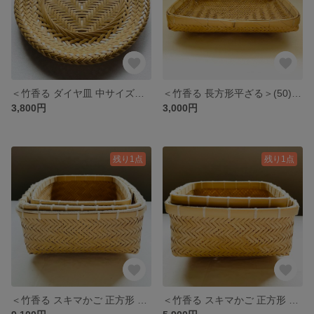
＜竹香る ダイヤ皿 中サイズ＞ 竹細工 竹ざる エコ ベージュ 自然素材 フルーツレトロ ナチュラル 果物 野菜 アクセサリープレート ザル ざる うどん 蕎麦 そうめん (11)
＜竹香る 長方形平ざる＞(50) 竹細工 竹かご エコ ベージュ 自然素材 バスケット シンプル レトロ 小物入れ カゴ 籠 ナチュラル 涼やか ザル 野菜 果物
3,800円
3,000円
残り1点
残り1点
＜竹香る スキマかご 正方形 大・中・小セット＞(43) 竹細工 竹かご エコ ベージュ 自然素材 バスケット シンプル レトロ 小物入れ カゴ 籠 ナチュラル 涼やか ザル
＜竹香る スキマかご 正方形 大•小セット＞(42) 竹細工 竹かご エコ ベージュ 自然素材 バスケット シンプル レトロ 小物入れ カゴ 籠 ナチュラル 涼やか ザル