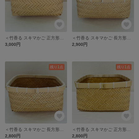
＜竹香る スキマかご 正方形＞(39) 竹細工 竹かご エコ ベージュ 自然素材 バスケット シンプル レトロ 小物入れ カゴ 籠 ナチュラル 涼やか ザル
＜竹香る スキマかご 長方形＞(38) 竹細工 竹かご エコ ベージュ 自然素材 バスケット シンプル レトロ 小物入れ カゴ 籠 ナチュラル 涼やか ザル
3,000円
2,900円
残り1点
残り1点
＜竹香る スキマかご 長方形＞(37) 竹細工 竹かご エコ ベージュ 自然素材 バスケット シンプル レトロ 小物入れ カゴ 籠 ナチュラル 涼やか ザル
＜竹香る スキマかご 正方形に近い長方形＞(36) 竹細工 竹かご エコ ベージュ 自然素材 バスケット シンプル レトロ 小物入れ カゴ 籠 ナチュラル 涼やか ザル
2,800円
2,800円