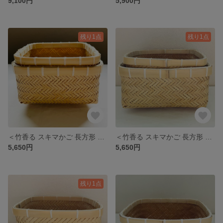
9,100円
5,900円
残り1点
残り1点
＜竹香る スキマかご 長方形 大•小セット＞(41) 竹細工 竹かご エコ ベージュ 自然素材 バスケット シンプル レトロ 小物入れ カゴ 籠 ナチュラル 涼やか ザル
＜竹香る スキマかご 長方形 大•小セット＞(40) 竹細工 竹かご エコ ベージュ 自然素材 バスケット シンプル レトロ 小物入れ カゴ 籠 ナチュラル 涼やか ザル
5,650円
5,650円
残り1点