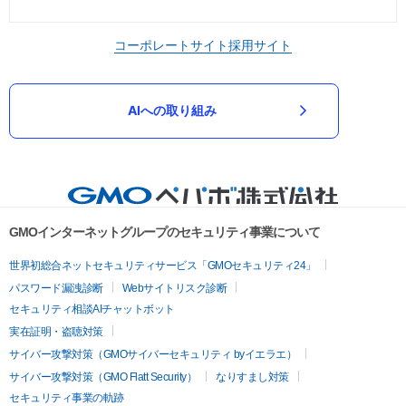
コーポレートサイト
採用サイト
AIへの取り組み
GMOインターネットグループのセキュリティ事業について
世界初総合ネットセキュリティサービス「GMOセキュリティ24」
パスワード漏洩診断
Webサイトリスク診断
セキュリティ相談AIチャットボット
実在証明・盗聴対策
サイバー攻撃対策（GMOサイバーセキュリティ byイエラエ）
サイバー攻撃対策（GMO Flatt Security）
なりすまし対策
セキュリティ事業の軌跡