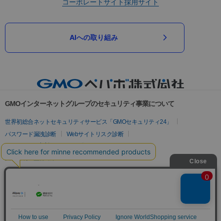
コーポレートサイト
採用サイト
AIへの取り組み
GMOインターネットグループのセキュリティ事業について
世界初総合ネットセキュリティサービス「GMOセキュリティ24」
パスワード漏洩診断
Webサイトリスク診断
セキュリティ相談AIチャットボット
実在証明・盗聴対策
サイバー攻撃対策（GMOサイバーセキュリティ byイエラエ）
サイバー攻撃対策（GMO Flatt Security）
なりすまし対策
セキュリティ事業の軌跡