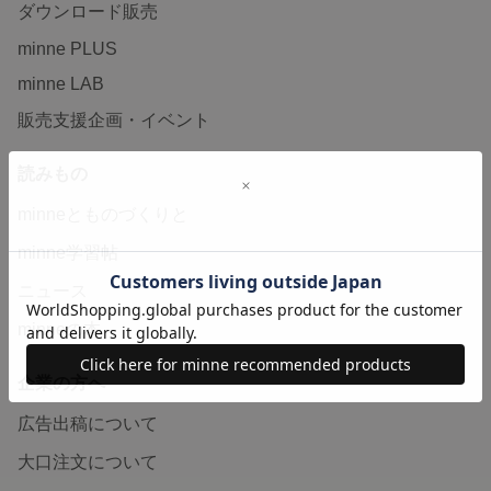
ダウンロード販売
minne PLUS
minne LAB
販売支援企画・イベント
読みもの
minneとものづくりと
minne学習帖
ニュース
minneの本
企業の方へ
広告出稿について
大口注文について