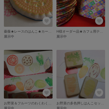
薔薇★レースのはんこ★カードや紙袋、タグ、台紙にも♬
H様オーダー品★カフェ用ティーコゼー30枚セット
展示中
展示中
お野菜＆フルーツのわくわく☆はんこセット
お野菜の多色押しはんこセット☆にんじん５ピース
展示中
展示中