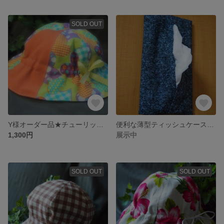
SOLD OUT
Y様オーダー品★チューリップハット★ポップなハート♡・再販・
便利な薄型ティッシュケース★グレー×赤ボタン
1,300円
展示中
SOLD OUT
SOLD OUT