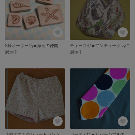
S様オーダー品★海辺の仲間たちのはんこセット
ティーコゼ★アンティーク ねこ
展示中
展示中
花柄デニムのショートパンツ★ピンク★１３０～１４０ｃｍ
パーティに★リバーシブルネクタイ★ドット×野球ボール