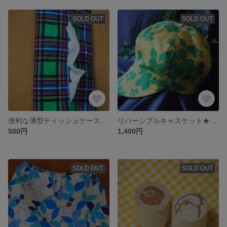
SOLD OUT
SOLD OUT
便利な薄型ティッシュケース★グリーン系チェック×赤ボタン
リバーシブルキャスケット★４８ｃｍ★南国柄×デニム
500円
1,400円
SOLD OUT
SOLD OUT