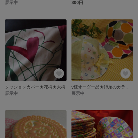
展示中
800円
クッションカバー★花柄★大柄
y様オーダー品★姉弟のカラフルお帽子セット★裏がお揃い♡
展示中
展示中