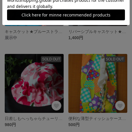
キャスケット★ブルーストライプ＆ダークブラウン★リバーシブル
リバーシブルキャスケット★４８ｃｍ★ハイビスカス×デニム
展示中
1,400円
SOLD OUT
SOLD OUT
日差しもへっちゃらチューリップハット★お花
便利な薄型ティッシュケース★ポップなハート
980円
500円