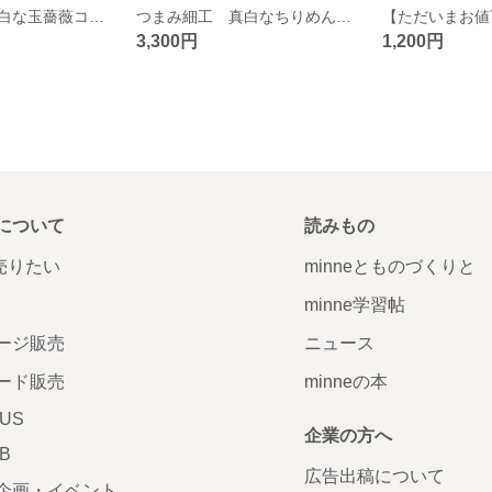
つまみ細工 真白な玉薔薇コーム
つまみ細工 真白なちりめん髪飾り
3,300円
1,200円
について
読みもの
で売りたい
minneとものづくりと
minne学習帖
ージ販売
ニュース
ード販売
minneの本
LUS
企業の方へ
AB
広告出稿について
企画・イベント