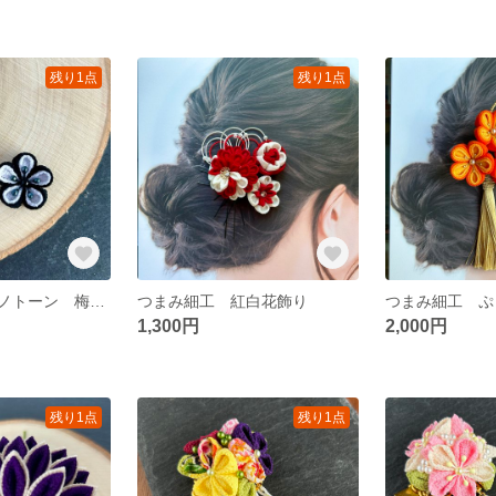
残り1点
残り1点
つまみ細工 モノトーン 梅のピアス
つまみ細工 紅白花飾り
1,300円
2,000円
残り1点
残り1点