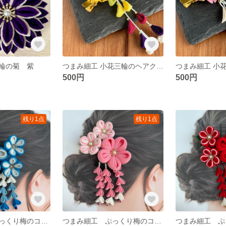
輪の菊 紫
つまみ細工 小花三輪のヘアクリップ（さがり付き） マルチカラー
500円
500円
残り1点
残り1点
つまみ細工 ぷっくり梅のコーム 青
つまみ細工 ぷっくり梅のコーム ピンク