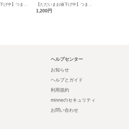
【ただいまお値下げ中】つまみ細工 10本足コームのさがり付き前挿 青
【ただいまお値下げ中】つまみ細工 パッチン留めのさがり付き前挿 赤
1,200円
ヘルプセンター
お知らせ
ヘルプとガイド
利用規約
minneのセキュリティ
お問い合わせ