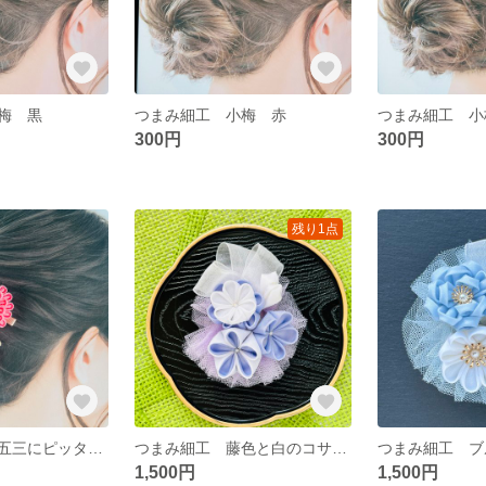
梅 黒
つまみ細工 小梅 赤
つまみ細工 小
300円
300円
残り1点
つまみ細工 七五三にピッタリ さがり付きクリップ
つまみ細工 藤色と白のコサージュ&クリップ
1,500円
1,500円