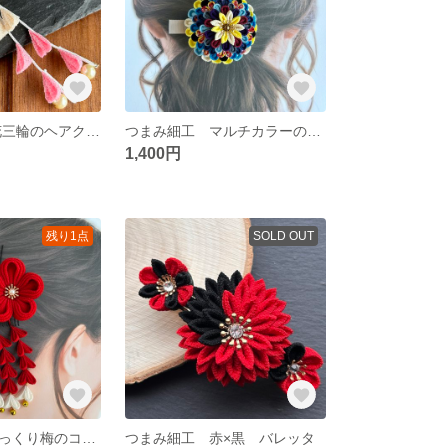
つまみ細工 小花三輪のヘアクリップ（さがり付き） さくら
つまみ細工 マルチカラーのヘアクリップ 大きめ
1,400円
残り1点
SOLD OUT
つまみ細工 ぷっくり梅のコーム 赤
つまみ細工 赤×黒 バレッタ