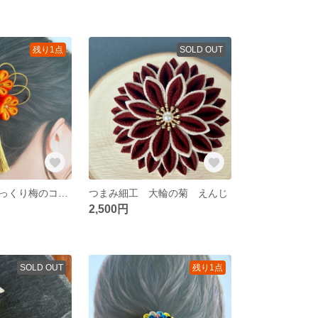
残り1点
SOLD OUT
つまみ細工 ぷっくり梅のコーム 蜜柑色
つまみ細工 大輪の菊 えんじ
2,500円
SOLD OUT
残り1点