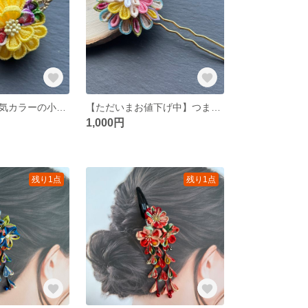
つまみ細工 元気カラーの小さなヘアピン
【ただいまお値下げ中】つまみ細工 ちりめんのカラフル簪
1,000円
残り1点
残り1点