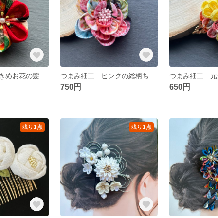
つまみ細工 大きめお花の髪飾り 赤
つまみ細工 ピンクの総柄ちりめん 牡丹の髪飾り
750円
650円
残り1点
残り1点