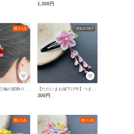
1,300円
残り1点
SOLD OUT
つまみ細工 梅三輪の髪飾り 赤
【ただいまお値下げ中】つまみ細工 梅一輪のパッチン留め
300円
残り1点
残り1点