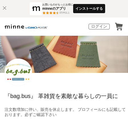
お買いものがもっとお得に
minneのアプリ
インストールする
3
万件以上
ログイン
『bag.bus』 革雑貨を素敵な暮らしの一員に
注文数増加に伴い、販売を休止します。 プロフィールにも記載して
おります。必ずご確認下さい