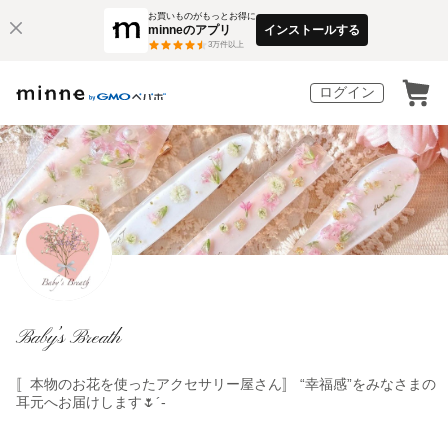
お買いものがもっとお得に
minneのアプリ
インストールする
3
万件以上
ログイン
Baby’s Breath
〚本物のお花を使ったアクセサリー屋さん〛 “幸福感”をみなさまの
耳元へお届けします🌷´-