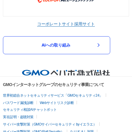
コーポレートサイト
採用サイト
AIへの取り組み
GMOインターネットグループのセキュリティ事業について
世界初総合ネットセキュリティサービス「GMOセキュリティ24」
パスワード漏洩診断
Webサイトリスク診断
セキュリティ相談AIチャットボット
実在証明・盗聴対策
サイバー攻撃対策（GMOサイバーセキュリティ byイエラエ）
サイバー攻撃対策（GMO Flatt Security）
なりすまし対策