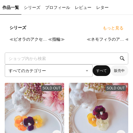
作品一覧
シリーズ
プロフィール
レビュー
レター
シリーズ
もっと見る
15
点
3
点
3
点
≪ビオラのアクセサリー≫
≪指輪≫
≪ネモフィラのアクセサリー≫
≪
すべて
販売中
SOLD OUT
SOLD OUT