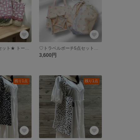
★入園入学5点セット★ トートバッグ 上履き入れ お弁当袋 コップ袋（ハブラシ入れ）×2 世界にひとつだけのこだわりの5点セット 幼稚園 保育園 小学校
♡トラベルポーチ5点セット♡旅先で気分を上げてくれる♪お泊まりセット（ピンク）花柄 ばら
3,600円
残り1点
残り1点