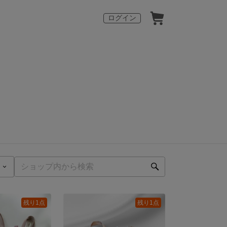
ログイン
残り1点
残り1点