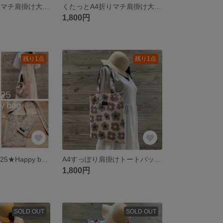
くたっとA4折りマチ肩掛け大きめトートバッグ（ダルメシアン黒）内ポケット付
くたっとA4折りマチ肩掛け大きめトートバッグ（ダルメシアン白）内ポケット付
1,800円
残り1点
残り1点
セール！！★2025★Happy bag4点セット ハッピーバッグ 福袋
A4すっぽり肩掛けトートバック 内ポケット付き（パープル花）ぺたんこトート
1,800円
SOLD OUT
SOLD OUT