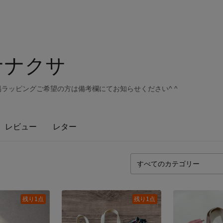
aナナクサ
易ラッピングご希望の方は備考欄にてお知らせください^ ^
レビュー
レター
残り1点
残り1点