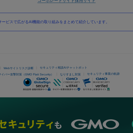
コーポレートサイト
採用サイト
ービスで広がるAI機能の取り組みをまとめて紹介しています。
セキュリティ相談AIチャットボット
Webサイトリスク診断
セキュリティ事業の軌跡
サイバー攻撃対策（GMO Flatt Security）
なりすまし対策