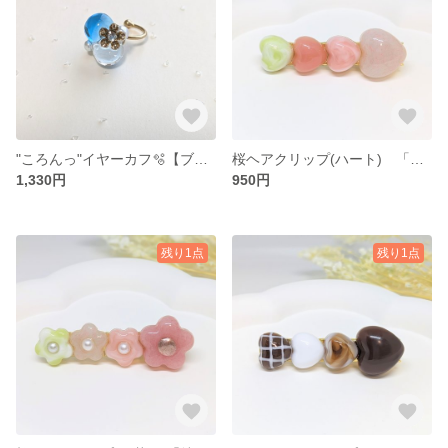
"ころんっ"イヤーカフ🫧【ブルーver.1】
桜ヘアクリップ(ハート) 「特別価格！」
1,330円
950円
残り1点
残り1点