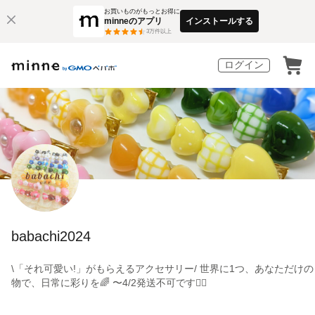
お買いものがもっとお得に
minneのアプリ
インストールする
3
万件以上
ログイン
babachi2024
\「それ可愛い!」がもらえるアクセサリー/ 世界に1つ、あなただけの
物で、日常に彩りを🌈 〜4/2発送不可です🙇‍♀