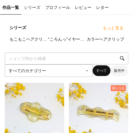
作品一覧
シリーズ
プロフィール
レビュー
レター
シリーズ
もっと見る
14
点
7
点
10
点
もこもこヘアクリップ💭
"ころんっ"イヤーカフ🫧
カラーヘアクリップ
すべて
販売中
残り1点