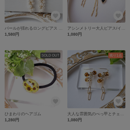
パールが揺れるロングピアス イヤリング 入園式 卒園式 入学式 卒業式 結婚式
アシンメトリー大人ピアス/イヤリング
1,580円
1,080円
SOLD OUT
残り1点
ひまわりのヘアゴム
大人な雰囲気のべっ甲とチェーンのピアス/イヤリング
1,280円
1,080円