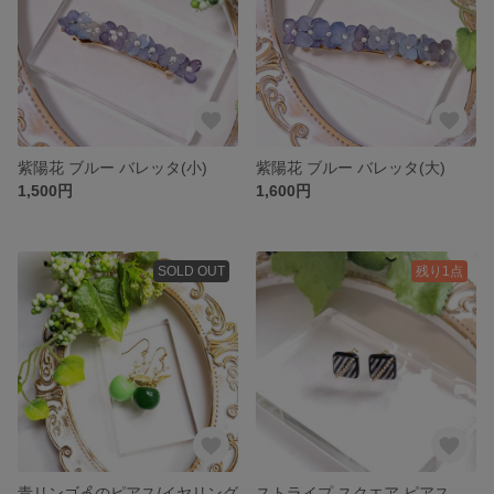
紫陽花 ブルー バレッタ(小)
紫陽花 ブルー バレッタ(大)
1,500円
1,600円
SOLD OUT
残り1点
青リンゴ🍏のピアス/イヤリング
ストライプ スクエア ピアス